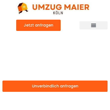
Zum
Inhalt
springen
Jetzt anfragen
Günstiger Amadora Umzug
Umzug Köln
Amadora
Unverbindlich anfragen
Weitere Informationen