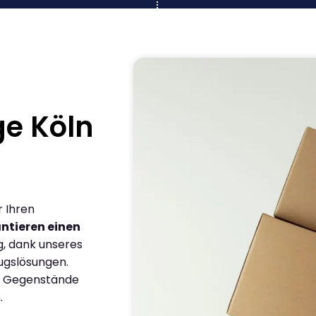
e Köln
r Ihren
ntieren einen
g, dank unseres
ugslösungen.
en Gegenstände
.