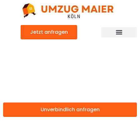
Zum
Inhalt
springen
Jetzt anfragen
Günstiger Osijek Umzug
Umzug Köln
Osijek
Unverbindlich anfragen
Weitere Informationen