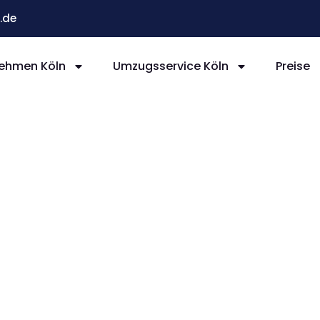
.de
ehmen Köln
Umzugsservice Köln
Preise
ln