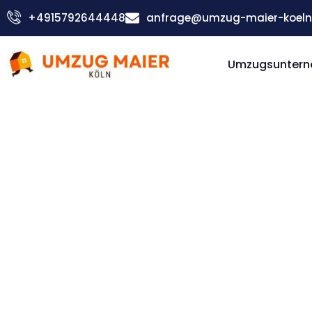
Zum
+4915792644448
anfrage@umzug-maier-koeln
Inhalt
springen
Umzugsuntern
Günstiger Valletta Umzug
Umzug Kö
Valletta