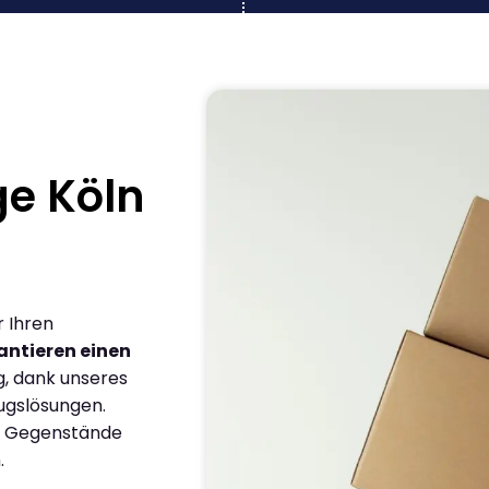
e Köln
r Ihren
antieren einen
g, dank unseres
ugslösungen.
en Gegenstände
.