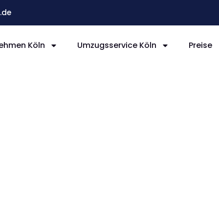
.de
ehmen Köln
Umzugsservice Köln
Preise
ln