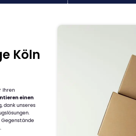
e Köln
r Ihren
ntieren einen
g, dank unseres
ugslösungen.
en Gegenstände
.