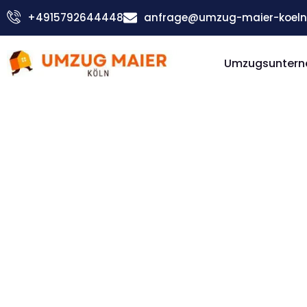
Zum
+4915792644448
anfrage@umzug-maier-koeln
Inhalt
springen
Umzugsuntern
Günstiger Burgas Umzug
Umzug Kö
Burgas