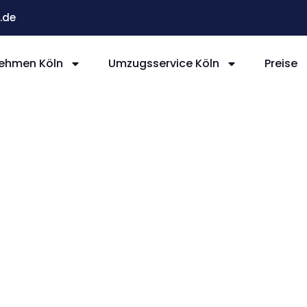
.de
ehmen Köln
Umzugsservice Köln
Preise
ln