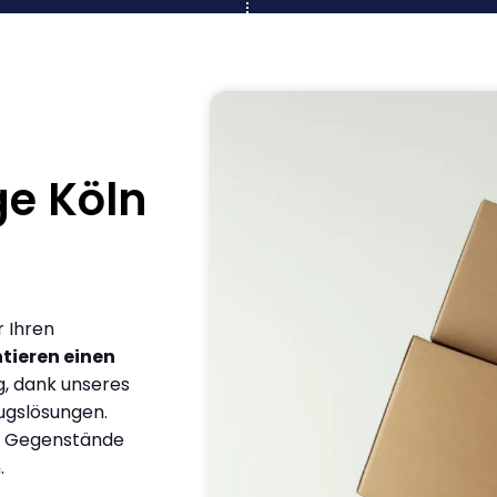
e Köln
r Ihren
tieren einen
g, dank unseres
ugslösungen.
en Gegenstände
.