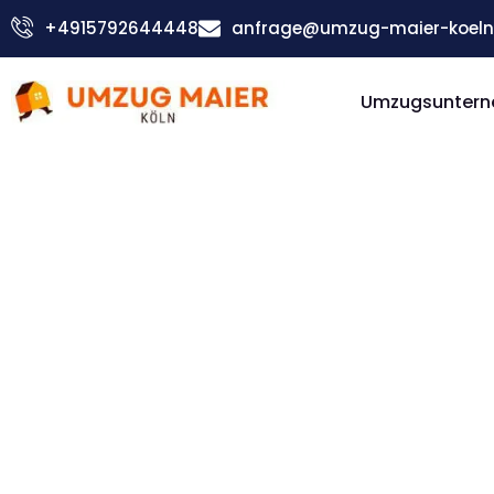
Zum
+4915792644448
anfrage@umzug-maier-koeln
Inhalt
springen
Umzugsuntern
Günstiger Rugell Umzug
Umzug Kö
Rugell