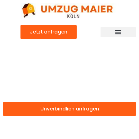
Zum
Inhalt
springen
Jetzt anfragen
Günstiger Schweiz Umzug
Umzug Köln
Schweiz
Unverbindlich anfragen
Weitere Informationen