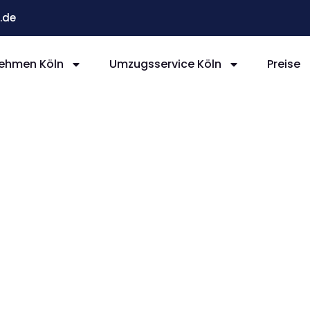
.de
ehmen Köln
Umzugsservice Köln
Preise
ln
en