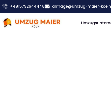
Zum
+4915792644448
anfrage@umzug-maier-koeln
Inhalt
springen
Umzugsuntern
Günstiger Kreuzlingen Umzug
Umzug Kö
Kreuzling