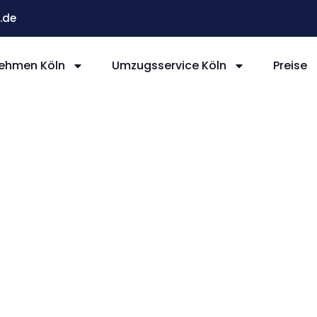
.de
ehmen Köln
Umzugsservice Köln
Preise
ln