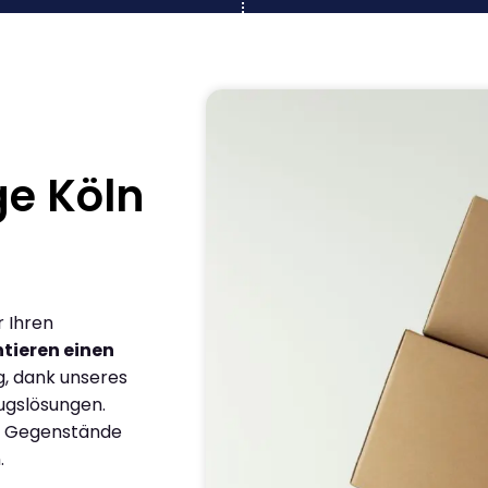
e Köln
r Ihren
tieren einen
g, dank unseres
ugslösungen.
en Gegenstände
.