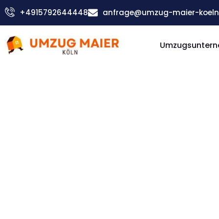
Zum
+4915792644448
anfrage@umzug-maier-koeln
Inhalt
springen
Umzugsuntern
Günstiger Zürich Umzug
Umzug Kö
Zürich