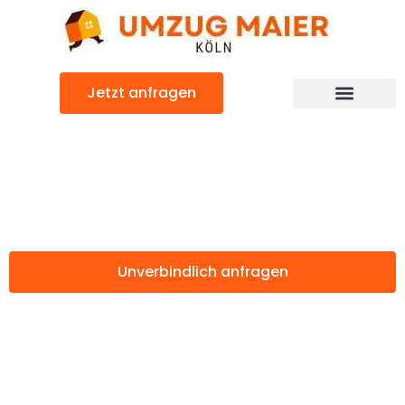
Zum
Inhalt
springen
Jetzt anfragen
Günstiger Bern Umzug
Umzug Köln Bern
Unverbindlich anfragen
Weitere Informationen