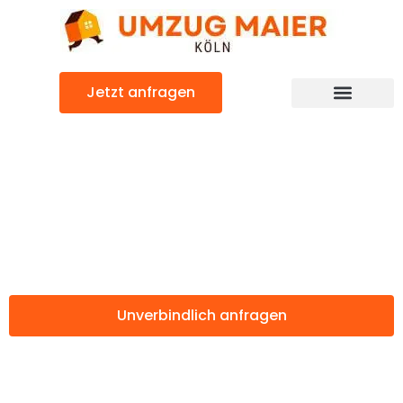
Zum
Inhalt
springen
Jetzt anfragen
Günstiger Vaduz Umzug
Umzug Köln
Vaduz
Unverbindlich anfragen
Weitere Informationen