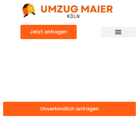
Zum
Inhalt
springen
Jetzt anfragen
Günstiger Jyväskylä Umzug
Umzug Köln
Jyväskylä
Unverbindlich anfragen
Weitere Informationen