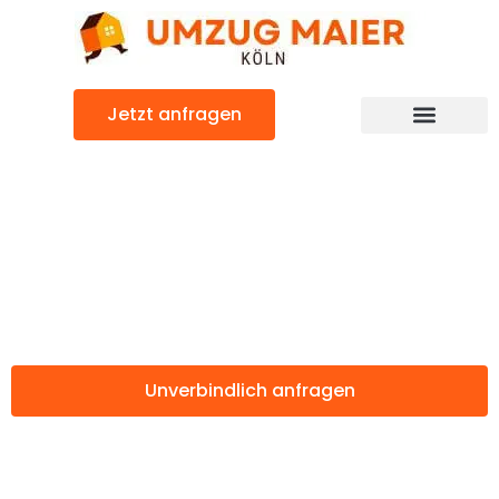
Zum
Inhalt
springen
Jetzt anfragen
Günstiger Piräus Umzug
Umzug Köln
Piräus
Unverbindlich anfragen
Weitere Informationen