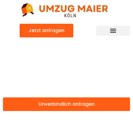
Zum
Inhalt
springen
Jetzt anfragen
Günstiger Traun Umzug
Umzug Köln
Traun
Unverbindlich anfragen
Weitere Informationen