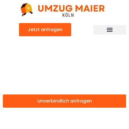
Zum
Inhalt
springen
Jetzt anfragen
Günstiger Focsani Umzug
Umzug Köln
Focsani
Unverbindlich anfragen
Weitere Informationen