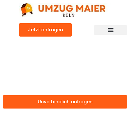
Zum
Inhalt
springen
Jetzt anfragen
Günstiger Grosuplje Umzug
Umzug Köln
Grosuplje
Unverbindlich anfragen
Weitere Informationen