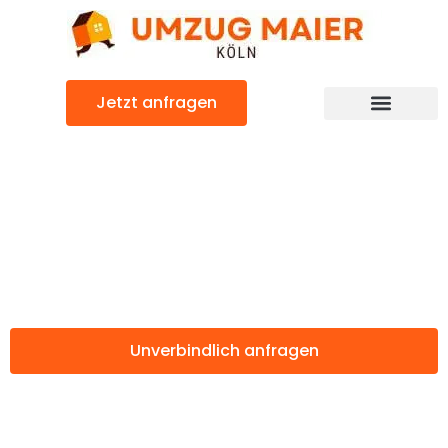
Zum
Inhalt
springen
Jetzt anfragen
Günstiger Aarhus Umzug
Umzug Köln
Aarhus
Unverbindlich anfragen
Weitere Informationen