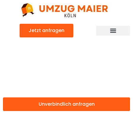
Zum
Inhalt
springen
Jetzt anfragen
Günstiger Slagelse Umzug
Umzug Köln
Slagelse
Unverbindlich anfragen
Weitere Informationen