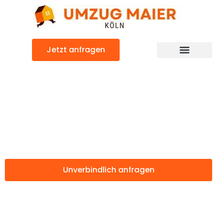
Zum
Inhalt
springen
Jetzt anfragen
Günstiger Straßburg Umzug
Umzug Köln
Straßburg
Unverbindlich anfragen
Weitere Informationen