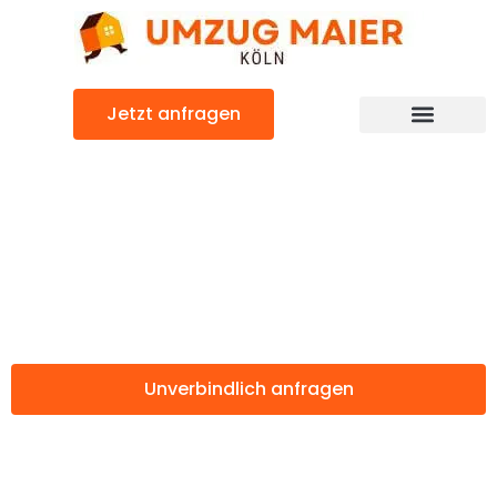
Zum
Inhalt
springen
Jetzt anfragen
Günstiger Toulon Umzug
Umzug Köln
Toulon
Unverbindlich anfragen
Weitere Informationen