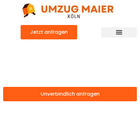
Zum
Inhalt
springen
Jetzt anfragen
Günstiger Bari Umzug
Umzug Köln Bari
Unverbindlich anfragen
Weitere Informationen