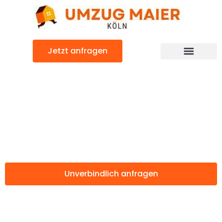
Zum
Inhalt
springen
Jetzt anfragen
Günstiger Reggio Emilia Umzug
Umzug Köln
Reggio Emilia
Unverbindlich anfragen
Weitere Informationen