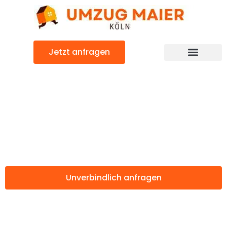
Zum
Inhalt
springen
Jetzt anfragen
Günstiger Amersfoort Umzug
Umzug Köln
Amersfoort
Unverbindlich anfragen
Weitere Informationen