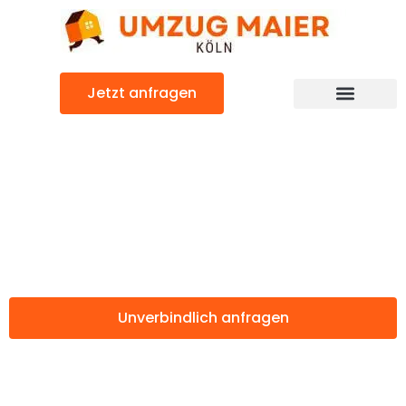
Zum
Inhalt
springen
Jetzt anfragen
Günstiger Enschede Umzug
Umzug Köln
Enschede
Unverbindlich anfragen
Weitere Informationen