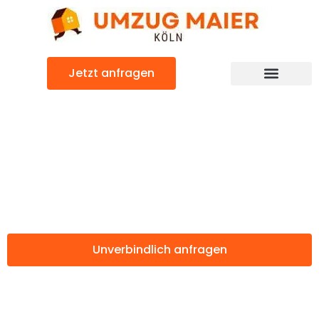
Zum
Inhalt
springen
Jetzt anfragen
Günstiger Ruda Śląska Umzug
Umzug Köln Ruda
Śląska
Unverbindlich anfragen
Weitere Informationen