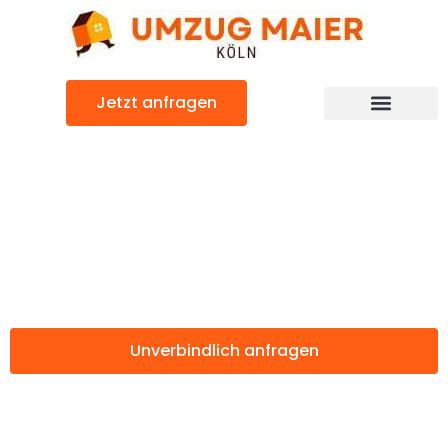
Zum
Inhalt
springen
Jetzt anfragen
Günstiger Toruń Umzug
Umzug Köln
Toruń
Unverbindlich anfragen
Weitere Informationen