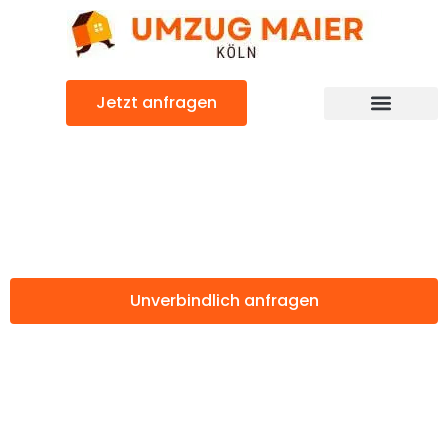
Zum
Inhalt
springen
Jetzt anfragen
Günstiger Pécs Umzug
Umzug Köln Pécs
Unverbindlich anfragen
Weitere Informationen