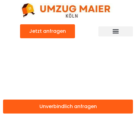
Zum
Inhalt
springen
Jetzt anfragen
Günstiger Szeged Umzug
Umzug Köln
Szeged
Unverbindlich anfragen
Weitere Informationen