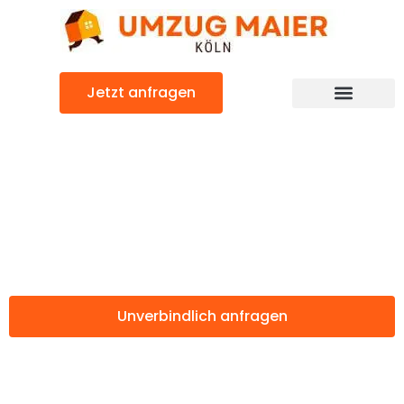
Zum
Inhalt
springen
Jetzt anfragen
Günstiger Aksaray Umzug
Umzug Köln
Aksaray
Unverbindlich anfragen
Weitere Informationen