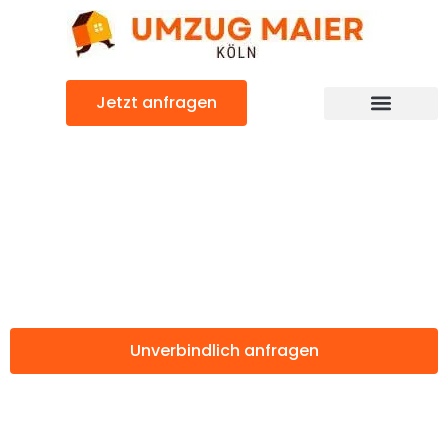
Zum
Inhalt
springen
Jetzt anfragen
Günstiger Konya Umzug
Umzug Köln
Konya
Unverbindlich anfragen
Weitere Informationen