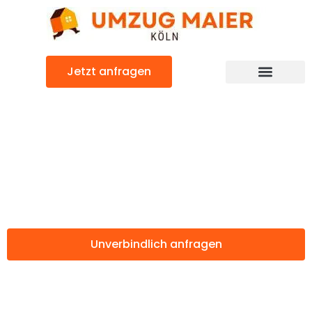
Zum
Inhalt
springen
Jetzt anfragen
Günstiger Balikesir Umzug
Umzug Köln
Balikesir
Unverbindlich anfragen
Weitere Informationen