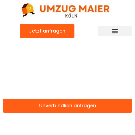
Zum
Inhalt
springen
Jetzt anfragen
Günstiger Lincoln Umzug
Umzug Köln
Lincoln
Unverbindlich anfragen
Weitere Informationen