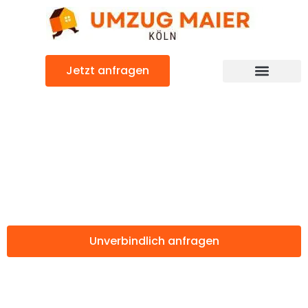
Zum
Inhalt
springen
Jetzt anfragen
Günstiger Scottish Borders Umzug
Umzug Köln
Scottish Borders
Unverbindlich anfragen
Weitere Informationen