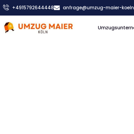
Zum
+4915792644448
anfrage@umzug-maier-koeln
Inhalt
springen
Umzugsuntern
Günstiger Peterborough Umzug
Umzug Kö
Peterboro