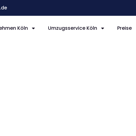
.de
ehmen Köln
Umzugsservice Köln
Preise
ln
ugh