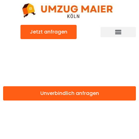
Zum
Inhalt
springen
Jetzt anfragen
Günstiger York Umzug
Umzug Köln York
Unverbindlich anfragen
Weitere Informationen