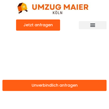
Zum
Inhalt
springen
Jetzt anfragen
Günstiger Hagen Umzug
Umzug Köln
Hagen
Unverbindlich anfragen
Weitere Informationen