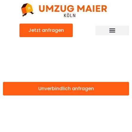
Zum
Inhalt
springen
Jetzt anfragen
Günstiger Halle Umzug
Umzug Köln Halle
Unverbindlich anfragen
Weitere Informationen