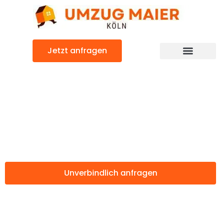
Zum
Inhalt
springen
Jetzt anfragen
Günstiger Herne Umzug
Umzug Köln
Herne
Unverbindlich anfragen
Weitere Informationen