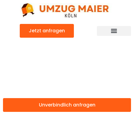
Zum
Inhalt
springen
Jetzt anfragen
Günstiger Mannheim Umzug
Umzug Köln
Mannheim
Unverbindlich anfragen
Weitere Informationen