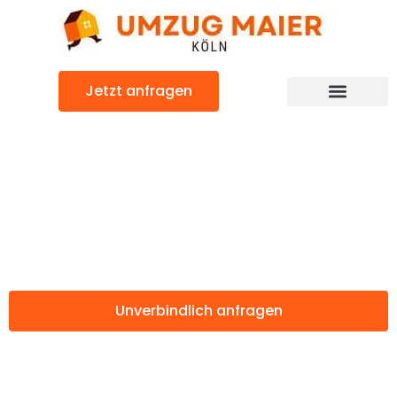
Zum
Inhalt
springen
Jetzt anfragen
Günstiger Potsdam Umzug
Umzug Köln
Potsdam
Unverbindlich anfragen
Weitere Informationen