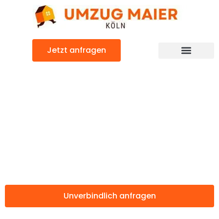
Zum
Inhalt
springen
Jetzt anfragen
Günstiger Alcalá de Henares Umzug
Umzug Köln
Alcalá de
Henares
Unverbindlich anfragen