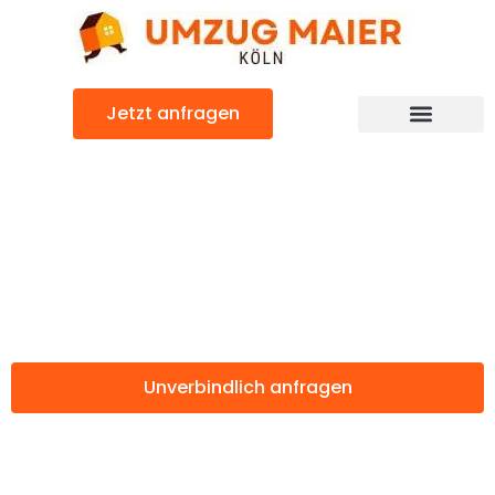
Zum
Inhalt
springen
Jetzt anfragen
Günstiger Huelva Umzug
Umzug Köln
Huelva
Unverbindlich anfragen
Weitere Informationen