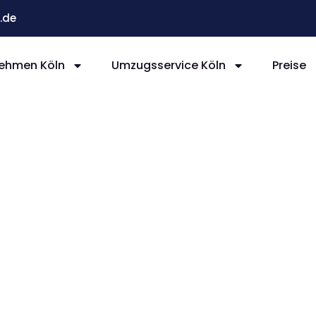
.de
ehmen Köln
Umzugsservice Köln
Preise
ln