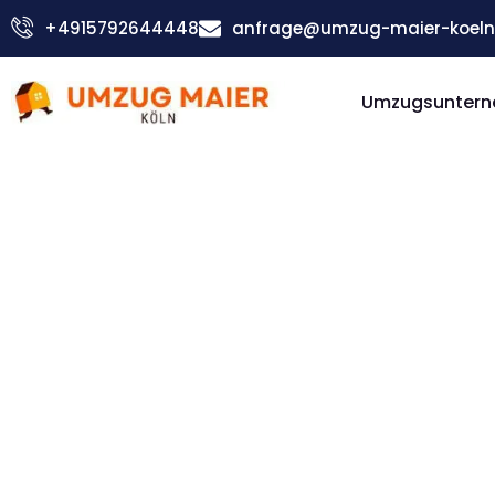
Zum
+4915792644448
anfrage@umzug-maier-koeln
Inhalt
springen
Umzugsuntern
Günstiger Reus Umzug
Umzug Kö
Reus