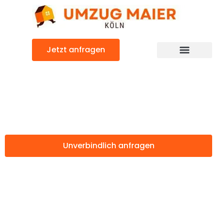
Zum
Inhalt
springen
Jetzt anfragen
Günstiger Jaén Umzug
Umzug Köln Jaén
Unverbindlich anfragen
Weitere Informationen