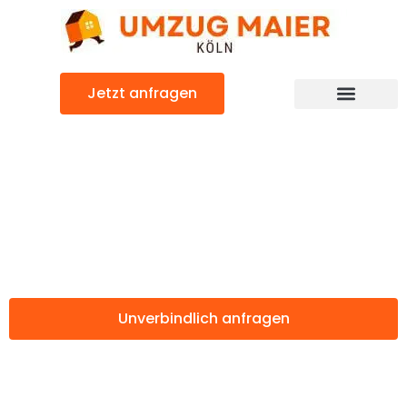
Zum
Inhalt
springen
Jetzt anfragen
Günstiger Granada Umzug
Umzug Köln
Granada
Unverbindlich anfragen
Weitere Informationen